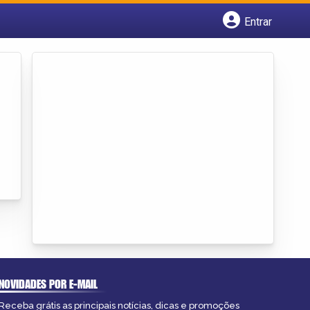
Entrar
Cadastrar empresa
Fazer login
Criar conta
NOVIDADES POR E-MAIL
Receba grátis as principais notícias, dicas e promoções