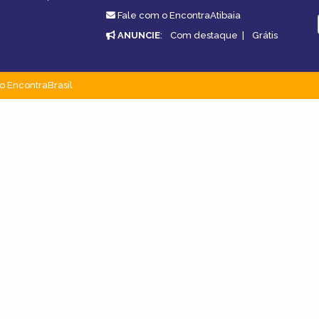
Fale com o EncontraAtibaia
ANUNCIE
:
Com destaque
|
Grátis
o EncontraBrasil