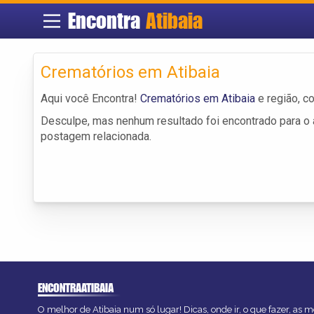
Encontra
Atibaia
Crematórios em Atibaia
Aqui você Encontra!
Crematórios em Atibaia
e região, c
Desculpe, mas nenhum resultado foi encontrado para o a
postagem relacionada.
ENCONTRAATIBAIA
O melhor de Atibaia num só lugar! Dicas, onde ir, o que fazer, as