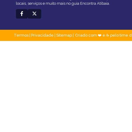
locais, serviços e muito mais no guia Encontra Atibaia.
Termos
|
Privacidade
|
Sitemap
Criado com ❤️ e ☕ pelo time d