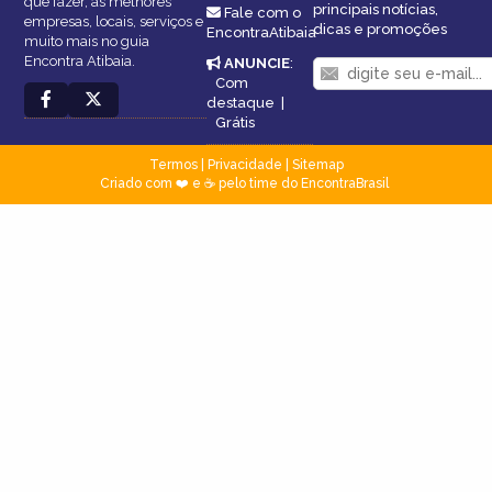
que fazer, as melhores
principais notícias,
Fale com o
empresas, locais, serviços e
dicas e promoções
EncontraAtibaia
muito mais no guia
Encontra Atibaia.
ANUNCIE
:
Com
destaque
|
Grátis
Termos
|
Privacidade
|
Sitemap
Criado com ❤️ e ☕ pelo time do EncontraBrasil