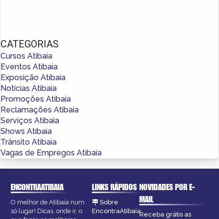
CATEGORIAS
Cursos Atibaia
Eventos Atibaia
Exposição Atibaia
Notícias Atibaia
Promoções Atibaia
Reclamações Atibaia
Serviços Atibaia
Shows Atibaia
Trânsito Atibaia
Vagas de Empregos Atibaia
ENCONTRAATIBAIA
LINKS RÁPIDOS
NOVIDADES POR E-
MAIL
O melhor de Atibaia num
Sobre
só lugar! Dicas, onde ir, o
EncontraAtibaia
Receba grátis as