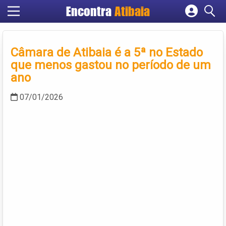
Encontra
Atibaia
Cadastrar empresa
Fazer login
Câmara de Atibaia é a 5ª no Estado
Criar conta
que menos gastou no período de um
ano
07/01/2026