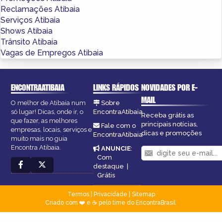
Reclamações Atibaia
Serviços Atibaia
Shows Atibaia
Trânsito Atibaia
Vagas de Empregos Atibaia
ENCONTRAATIBAIA
LINKS RÁPIDOS
NOVIDADES POR E-
MAIL
O melhor de Atibaia num
Sobre
só lugar! Dicas, onde ir, o
EncontraAtibaia
Receba grátis as
que fazer, as melhores
principais notícias,
Fale com o
empresas, locais, serviços e
dicas e promoções
EncontraAtibaia
muito mais no guia
Encontra Atibaia.
ANUNCIE
:
Com
destaque
|
Grátis
Termos
|
Privacidade
|
Sitemap
Criado com ❤️ e ☕ pelo time do EncontraBrasil