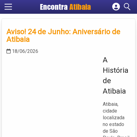
Encontra
Atibaia
Cadastrar empresa
Fazer login
Aviso! 24 de Junho: Aniversário de
Criar conta
Atibaia
18/06/2026
A
História
de
Atibaia
Atibaia,
cidade
localizada
no estado
de São