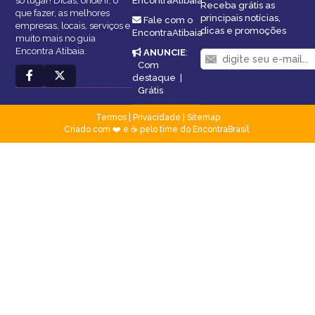
só lugar! Dicas, onde ir, o
EncontraAtibaia
Receba grátis as
que fazer, as melhores
principais notícias,
Fale com o
empresas, locais, serviços e
dicas e promoções
EncontraAtibaia
muito mais no guia
Encontra Atibaia.
ANUNCIE
:
Com
destaque
|
Grátis
Termos
|
Privacidade
|
Sitemap
Criado com ❤️ e ☕ pelo time do EncontraBrasil