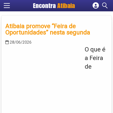
Encontra
Atibaia
Cadastrar empresa
Fazer login
Atibaia promove “Feira de
Criar conta
Oportunidades” nesta segunda
28/06/2026
O que é
a Feira
de