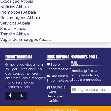
Exposição Atibaia
Notícias Atibaia
Promoções Atibaia
Reclamações Atibaia
Serviços Atibaia
Shows Atibaia
Trânsito Atibaia
Vagas de Empregos Atibaia
ENCONTRAATIBAIA
LINKS RÁPIDOS
NOVIDADES POR E-
MAIL
O melhor de Atibaia num
Sobre
só lugar! Dicas, onde ir, o
EncontraAtibaia
Receba grátis as
que fazer, as melhores
principais notícias,
Fale com o
empresas, locais, serviços e
dicas e promoções
EncontraAtibaia
muito mais no guia
Encontra Atibaia.
ANUNCIE
:
Com
destaque
|
Grátis
Termos
|
Privacidade
|
Sitemap