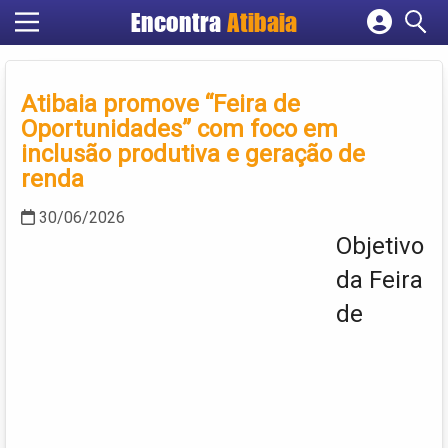
Encontra
Atibaia
Cadastrar empresa
Fazer login
Atibaia promove “Feira de
Criar conta
Oportunidades” com foco em
inclusão produtiva e geração de
renda
30/06/2026
Objetivo
da Feira
de