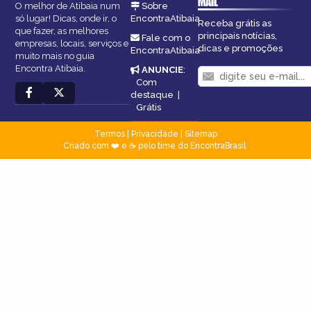
MAIL
O melhor de Atibaia num
Sobre
só lugar! Dicas, onde ir, o
EncontraAtibaia
Receba grátis as
que fazer, as melhores
principais notícias,
Fale com o
empresas, locais, serviços e
dicas e promoções
EncontraAtibaia
muito mais no guia
Encontra Atibaia.
ANUNCIE
:
Com
destaque
|
Grátis
Termos
|
Privacidade
|
Sitemap
Criado com ❤️ e ☕ pelo time do EncontraBrasil