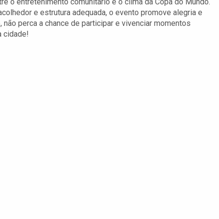
ntre o entretenimento comunitário e o clima da Copa do Mundo.
acolhedor e estrutura adequada, o evento promove alegria e
, não perca a chance de participar e vivenciar momentos
a cidade!