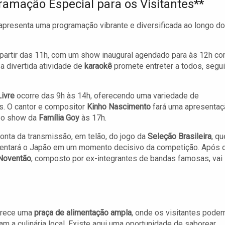
ramação Especial para os Visitantes**
 apresenta uma programação vibrante e diversificada ao longo do
 partir das 11h, com um show inaugural agendado para às 12h c
 a divertida atividade de
karaokê
promete entreter a todos, segu
ivre
ocorre das 9h às 14h, oferecendo uma variedade de
es. O cantor e compositor
Kinho Nascimento
fará uma apresentaç
 o show da
Família Goy
às 17h.
conta da transmissão, em telão, do jogo da
Seleção Brasileira
, qu
enfrentará o Japão em um momento decisivo da competição. Após 
Noventão
, composto por ex-integrantes de bandas famosas, vai
ferece uma
praça de alimentação ampla
, onde os visitantes pode
m a culinária local. Existe aqui uma oportunidade de saborear