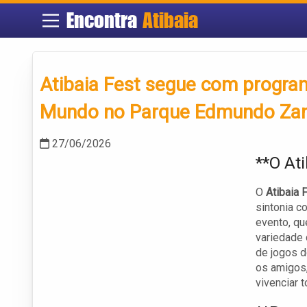
Encontra
Atibaia
Atibaia Fest segue com progra
Mundo no Parque Edmundo Zan
27/06/2026
**O At
O
Atibaia 
sintonia c
evento, qu
variedade 
de jogos d
os amigos,
vivenciar 