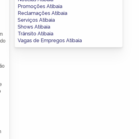
Promoções Atibaia
Reclamações Atibaia
Serviços Atibaia
Shows Atibaia
Trânsito Atibaia
om
Vagas de Empregos Atibaia
ido
ão
e
o
m