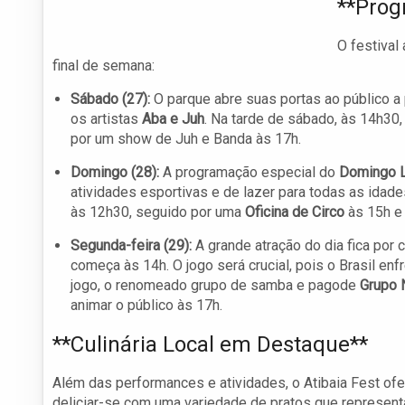
**Prog
O festival
final de semana:
Sábado (27):
O parque abre suas portas ao público a
os artistas
Aba e Juh
. Na tarde de sábado, às 14h30,
por um show de Juh e Banda às 17h.
Domingo (28):
A programação especial do
Domingo L
atividades esportivas e de lazer para todas as idad
às 12h30, seguido por uma
Oficina de Circo
às 15h e
Segunda-feira (29):
A grande atração do dia fica por 
começa às 14h. O jogo será crucial, pois o Brasil 
jogo, o renomeado grupo de samba e pagode
Grupo 
animar o público às 17h.
**Culinária Local em Destaque**
Além das performances e atividades, o Atibaia Fest o
deliciar-se com uma variedade de pratos que representa