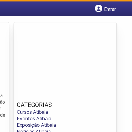
Entrar
Cadastrar empresa
Fazer login
Criar conta
ma
são
CATEGORIAS
e
Cursos Atibaia
 de
Eventos Atibaia
Exposição Atibaia
Notícias Atibaia