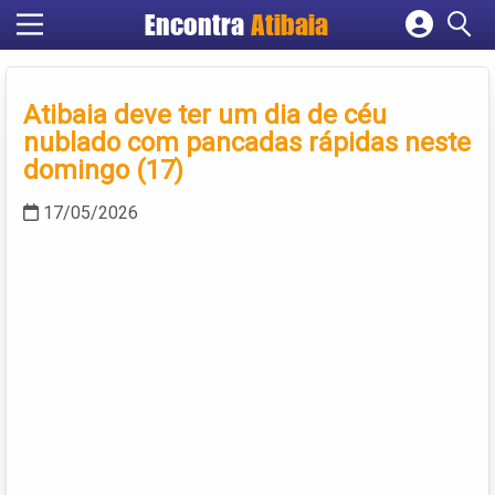
Encontra
Atibaia
Cadastrar empresa
Fazer login
Atibaia deve ter um dia de céu
Criar conta
nublado com pancadas rápidas neste
domingo (17)
17/05/2026