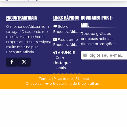
ENCONTRAATIBAIA
LINKS RÁPIDOS
NOVIDADES POR E-
MAIL
O melhor de Atibaia num
Sobre
só lugar! Dicas, onde ir, o
EncontraAtibaia
Receba grátis as
que fazer, as melhores
principais notícias,
Fale com o
empresas, locais, serviços e
dicas e promoções
EncontraAtibaia
muito mais no guia
Encontra Atibaia.
ANUNCIE
:
Com
destaque
|
Grátis
Termos
|
Privacidade
|
Sitemap
Criado com ❤️ e ☕ pelo time do EncontraBrasil