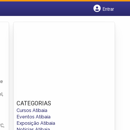
Entrar
Cadastrar empresa
Fazer login
Criar conta
te
l,
CATEGORIAS
Cursos Atibaia
Eventos Atibaia
Exposição Atibaia
°C,
Notícias Atibaia