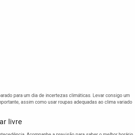
arado para um dia de incertezas climáticas. Levar consigo um
portante, assim como usar roupas adequadas ao clima variado
r livre
 antecedência. Acompanhe a previsão para saber o melhor horário