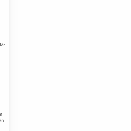
ta-
ar
ão.