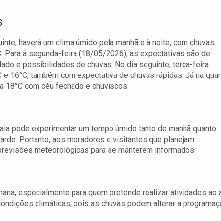
s
guinte, haverá um clima úmido pela manhã e à noite, com chuvas
C. Para a segunda-feira (18/05/2026), as expectativas são de
do e possibilidades de chuvas. No dia seguinte, terça-feira
 e 16°C, também com expectativa de chuvas rápidas. Já na quar
 a 18°C com céu fechado e chuviscos.
baia pode experimentar um tempo úmido tanto de manhã quanto
tarde. Portanto, aos moradores e visitantes que planejam
 previsões meteorológicas para se manterem informados.
mana, especialmente para quem pretende realizar atividades ao 
condições climáticas, pois as chuvas podem alterar a programaç