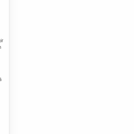
ir
m
á