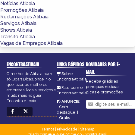
Notícias Atibaia
Promoções Atibaia
Reclamações Atibaia
Serviços Atibaia
Shows Atibaia
Trânsito Atibaia
Vagas de Empregos Atibaia
ENCONTRAATIBAIA
LINKS RÁPIDOS
NOVIDADES POR E-
MAIL
O melhor de Atibaia num
Sobre
só lugar! Dicas, onde ir, o
EncontraAtibaia
Receba grátis as
que fazer, as melhores
principais notícias,
Fale com o
empresas, locais, serviços e
dicas e promoções
EncontraAtibaia
muito mais no guia
Encontra Atibaia.
ANUNCIE
:
Com
destaque
|
Grátis
Termos
|
Privacidade
|
Sitemap
Criado com ❤️ e ☕ pelo time do EncontraBrasil