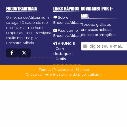
ENCONTRAATIBAIA
LINKS RÁPIDOS
NOVIDADES POR E-
MAIL
O melhor de Atibaia num
Sobre
só lugar! Dicas, onde ir, o
EncontraAtibaia
Receba grátis as
que fazer, as melhores
principais notícias,
Fale com o
empresas, locais, serviços e
dicas e promoções
EncontraAtibaia
muito mais no guia
Encontra Atibaia.
ANUNCIE
:
Com
destaque
|
Grátis
Termos
|
Privacidade
|
Sitemap
Criado com ❤️ e ☕ pelo time do EncontraBrasil