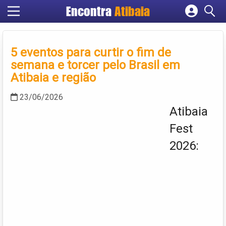
Encontra
Atibaia
Cadastrar empresa
Fazer login
5 eventos para curtir o fim de
Criar conta
semana e torcer pelo Brasil em
Atibaia e região
23/06/2026
Atibaia
Fest
2026: