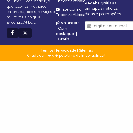
só lugar! Dicas, onde ir, o
EncontraAtibaia
Receba grátis as
que fazer, as melhores
principais notícias,
Fale com o
empresas, locais, serviços e
dicas e promoções
EncontraAtibaia
muito mais no guia
Encontra Atibaia.
ANUNCIE
:
Com
destaque
|
Grátis
Termos
|
Privacidade
|
Sitemap
Criado com ❤️ e ☕ pelo time do EncontraBrasil