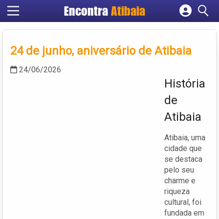
Encontra
Atibaia
Cadastrar empresa
Fazer login
24 de junho, aniversário de Atibaia
Criar conta
24/06/2026
História
de
Atibaia
Atibaia, uma
cidade que
se destaca
pelo seu
charme e
riqueza
cultural, foi
fundada em