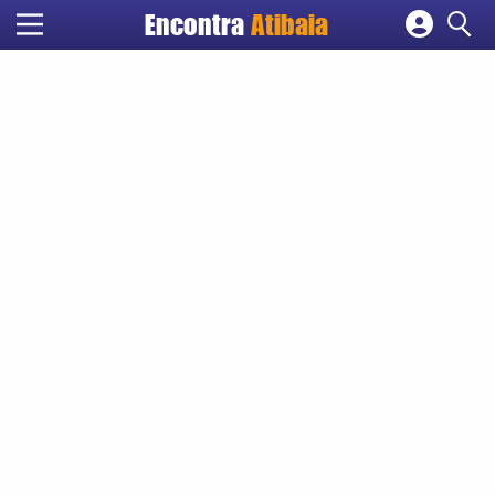
Encontra
Atibaia
Cadastrar empresa
Fazer login
Criar conta