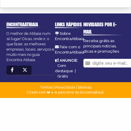
ENCONTRAATIBAIA
LINKS RÁPIDOS
NOVIDADES POR E-
MAIL
O melhor de Atibaia num
Sobre
só lugar! Dicas, onde ir, o
EncontraAtibaia
Receba grátis as
que fazer, as melhores
principais notícias,
Fale com o
empresas, locais, serviços e
dicas e promoções
EncontraAtibaia
muito mais no guia
Encontra Atibaia.
ANUNCIE
:
Com
destaque
|
Grátis
Termos
|
Privacidade
|
Sitemap
Criado com ❤️ e ☕ pelo time do EncontraBrasil