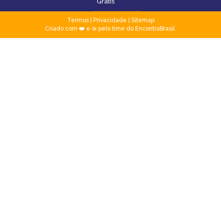
Grátis
Termos
|
Privacidade
|
Sitemap
Criado com ❤️ e ☕ pelo time do EncontraBrasil