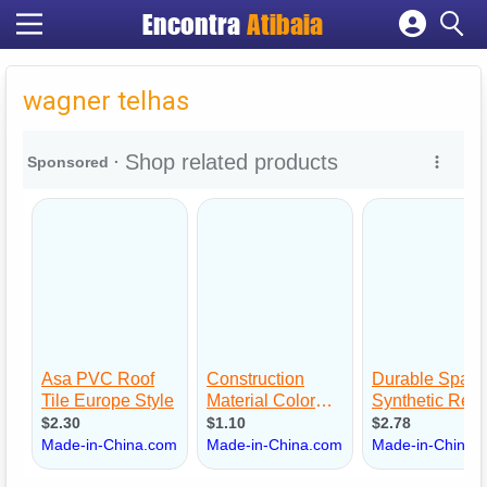
Encontra
Atibaia
Cadastrar empresa
Fazer login
wagner telhas
Criar conta