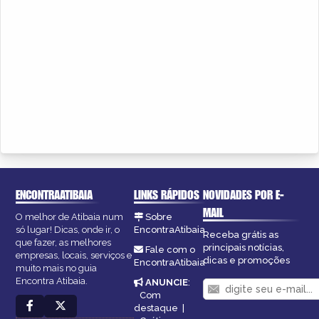
ENCONTRAATIBAIA
LINKS RÁPIDOS
NOVIDADES POR E-
MAIL
O melhor de Atibaia num
Sobre
só lugar! Dicas, onde ir, o
EncontraAtibaia
Receba grátis as
que fazer, as melhores
principais notícias,
Fale com o
empresas, locais, serviços e
dicas e promoções
EncontraAtibaia
muito mais no guia
Encontra Atibaia.
ANUNCIE
:
Com
destaque
|