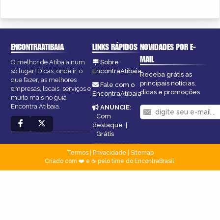
ENCONTRAATIBAIA
LINKS RÁPIDOS
NOVIDADES POR E-
MAIL
O melhor de Atibaia num
Sobre
só lugar! Dicas, onde ir, o
EncontraAtibaia
Receba grátis as
que fazer, as melhores
principais notícias,
Fale com o
empresas, locais, serviços e
dicas e promoções
EncontraAtibaia
muito mais no guia
Encontra Atibaia.
ANUNCIE
:
Com
destaque
|
Grátis
Termos
|
Privacidade
|
Sitemap
Criado com ❤️ e ☕ pelo time do EncontraBrasil