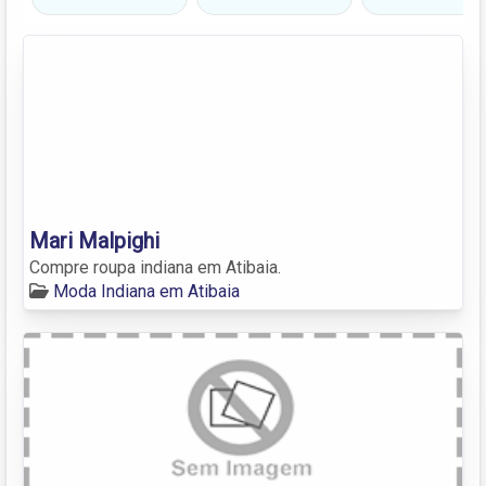
Mari Malpighi
Compre roupa indiana em Atibaia.
Moda Indiana em Atibaia