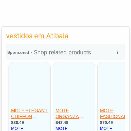
vestidos em Atibaia