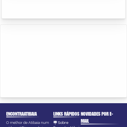
ENCONTRAATIBAIA
LINKS RÁPIDOS
NOVIDADES POR E-
MAIL
O melhor de Atibaia num
Sobre