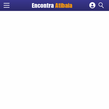
Encontra
Atibaia
Cadastrar empresa
Fazer login
Criar conta