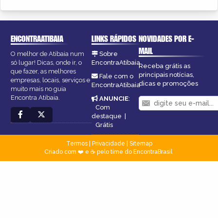
ENCONTRAATIBAIA
LINKS RÁPIDOS
NOVIDADES POR E-
MAIL
O melhor de Atibaia num
Sobre
só lugar! Dicas, onde ir, o
EncontraAtibaia
Receba grátis as
que fazer, as melhores
principais notícias,
Fale com o
empresas, locais, serviços e
dicas e promoções
EncontraAtibaia
muito mais no guia
Encontra Atibaia.
ANUNCIE
:
Com
destaque
|
Grátis
Termos
|
Privacidade
|
Sitemap
Criado com ❤️ e ☕ pelo time do EncontraBrasil