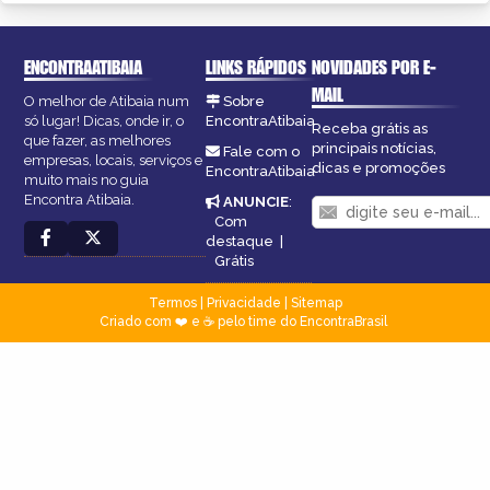
ENCONTRAATIBAIA
LINKS RÁPIDOS
NOVIDADES POR E-
MAIL
O melhor de Atibaia num
Sobre
só lugar! Dicas, onde ir, o
EncontraAtibaia
Receba grátis as
que fazer, as melhores
principais notícias,
Fale com o
empresas, locais, serviços e
dicas e promoções
EncontraAtibaia
muito mais no guia
Encontra Atibaia.
ANUNCIE
:
Com
destaque
|
Grátis
Termos
|
Privacidade
|
Sitemap
Criado com ❤️ e ☕ pelo time do EncontraBrasil