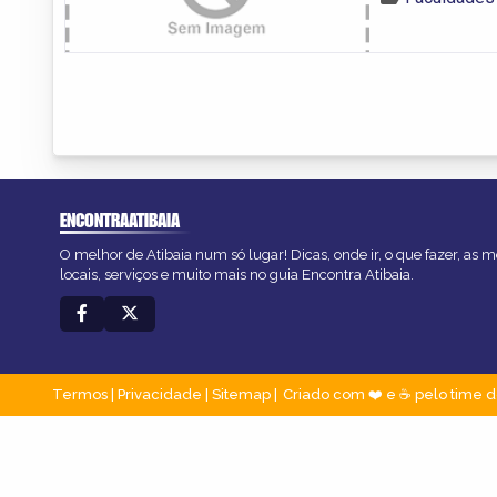
ENCONTRAATIBAIA
O melhor de Atibaia num só lugar! Dicas, onde ir, o que fazer, as
locais, serviços e muito mais no guia Encontra Atibaia.
Termos
|
Privacidade
|
Sitemap
Criado com ❤️ e ☕ pelo time d