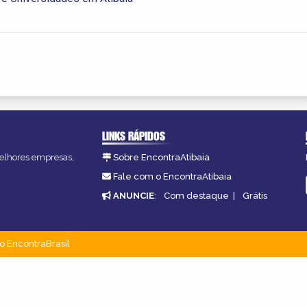
LINKS RÁPIDOS
 melhores empresas,
Sobre EncontraAtibaia
Fale com o EncontraAtibaia
ANUNCIE
:
Com destaque
|
Grátis
o EncontraBrasil