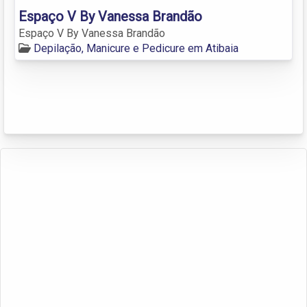
Espaço V By Vanessa Brandão
Espaço V By Vanessa Brandão
Depilação, Manicure e Pedicure em Atibaia