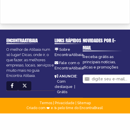
ENCONTRAATIBAIA
LINKS RÁPIDOS
NOVIDADES POR E-
MAIL
O melhor de Atibaia num
Sobre
só lugar! Dicas, onde ir, o
EncontraAtibaia
Receba grátis as
que fazer, as melhores
principais notícias,
Fale com o
empresas, locais, serviços e
dicas e promoções
EncontraAtibaia
muito mais no guia
Encontra Atibaia.
ANUNCIE
:
Com
destaque
|
Grátis
Termos
|
Privacidade
|
Sitemap
Criado com ❤️ e ☕ pelo time do EncontraBrasil