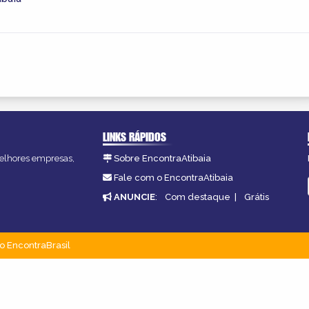
LINKS RÁPIDOS
 melhores empresas,
Sobre EncontraAtibaia
Fale com o EncontraAtibaia
ANUNCIE
:
Com destaque
|
Grátis
o EncontraBrasil