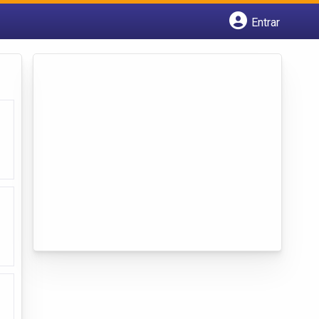
Entrar
Cadastrar empresa
Fazer login
Criar conta