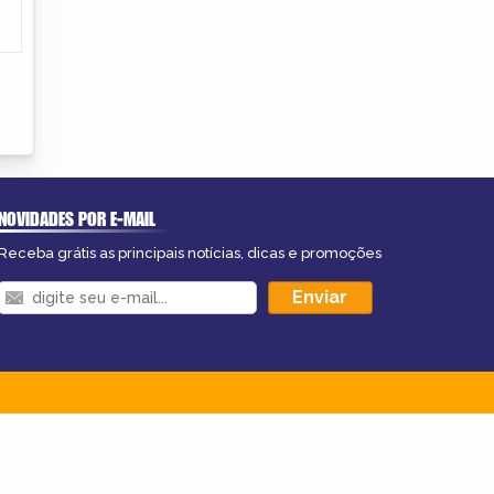
NOVIDADES POR E-MAIL
Receba grátis as principais notícias, dicas e promoções