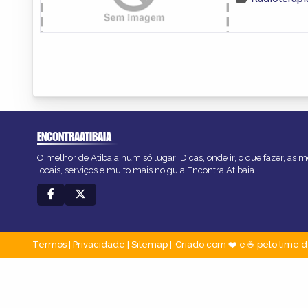
ENCONTRAATIBAIA
O melhor de Atibaia num só lugar! Dicas, onde ir, o que fazer, as
locais, serviços e muito mais no guia Encontra Atibaia.
Termos
|
Privacidade
|
Sitemap
Criado com ❤️ e ☕ pelo time d