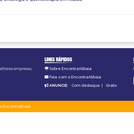
LINKS RÁPIDOS
 melhores empresas,
Sobre EncontraAtibaia
Fale com o EncontraAtibaia
ANUNCIE
:
Com destaque
|
Grátis
o EncontraBrasil