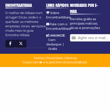
ENCONTRAATIBAIA
LINKS RÁPIDOS
NOVIDADES POR E-
MAIL
O melhor de Atibaia num
Sobre
só lugar! Dicas, onde ir, o
EncontraAtibaia
Receba grátis as
que fazer, as melhores
principais notícias,
Fale com o
empresas, locais, serviços e
dicas e promoções
EncontraAtibaia
muito mais no guia
Encontra Atibaia.
ANUNCIE
:
Com
destaque
|
Grátis
Termos
|
Privacidade
|
Sitemap
Criado com ❤️ e ☕ pelo time do EncontraBrasil