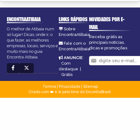
ENCONTRAATIBAIA
LINKS RÁPIDOS
NOVIDADES POR E-
MAIL
O melhor de Atibaia num
Sobre
só lugar! Dicas, onde ir, o
EncontraAtibaia
Receba grátis as
que fazer, as melhores
principais notícias,
Fale com o
empresas, locais, serviços e
dicas e promoções
EncontraAtibaia
muito mais no guia
Encontra Atibaia.
ANUNCIE
:
Com
destaque
|
Grátis
Termos
|
Privacidade
|
Sitemap
Criado com ❤️ e ☕ pelo time do EncontraBrasil