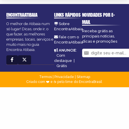
ENCONTRAATIBAIA
LINKS RÁPIDOS
NOVIDADES POR E-
MAIL
O melhor de Atibaia num
Sobre
só lugar! Dicas, onde ir, o
EncontraAtibaia
Receba grátis as
que fazer, as melhores
principais notícias,
Fale com o
empresas, locais, serviços e
dicas e promoções
EncontraAtibaia
muito mais no guia
Encontra Atibaia.
ANUNCIE
:
Com
destaque
|
Grátis
Termos
|
Privacidade
|
Sitemap
Criado com ❤️ e ☕ pelo time do EncontraBrasil