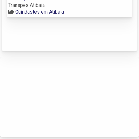
Transpes Atibaia
Guindastes em Atibaia