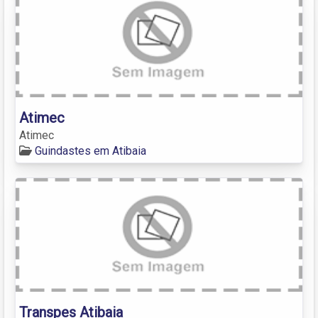
Atimec
Atimec
Guindastes em Atibaia
Transpes Atibaia