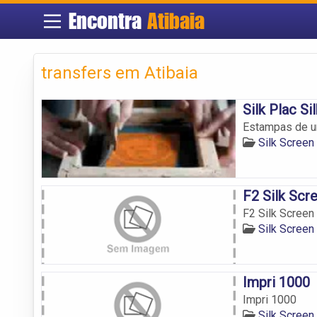
Encontra
Atibaia
transfers em Atibaia
Silk Plac Si
Estampas de un
Silk Screen
F2 Silk Scr
F2 Silk Screen
Silk Screen
Impri 1000
Impri 1000
Silk Screen