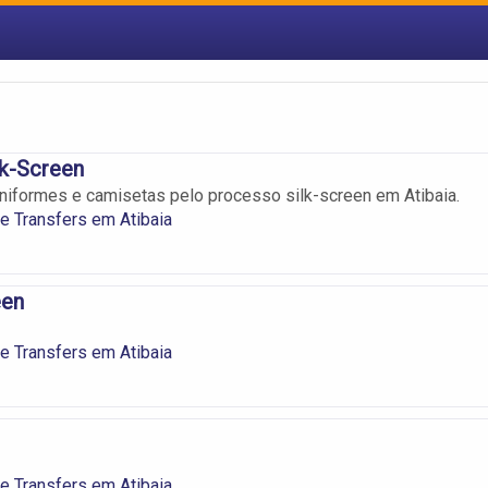
lk-Screen
iformes e camisetas pelo processo silk-screen em Atibaia.
 e Transfers em Atibaia
een
 e Transfers em Atibaia
 e Transfers em Atibaia