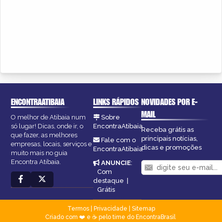
ENCONTRAATIBAIA
LINKS RÁPIDOS
NOVIDADES POR E-
MAIL
O melhor de Atibaia num
Sobre
só lugar! Dicas, onde ir, o
EncontraAtibaia
Receba grátis as
que fazer, as melhores
principais notícias,
Fale com o
empresas, locais, serviços e
dicas e promoções
EncontraAtibaia
muito mais no guia
Encontra Atibaia.
ANUNCIE
:
Com
destaque
|
Grátis
Termos
|
Privacidade
|
Sitemap
Criado com ❤️ e ☕ pelo time do EncontraBrasil