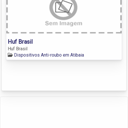
Huf Brasil
Huf Brasil
Dispositivos Anti-roubo em Atibaia