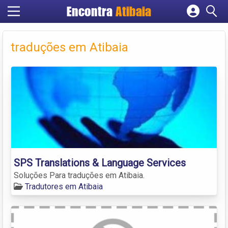
Encontra
Atibaia
Cadastrar empresa
Fazer login
traduções em Atibaia
Criar conta
SPS Translations & Language Services
Soluções Para traduções em Atibaia.
Tradutores em Atibaia