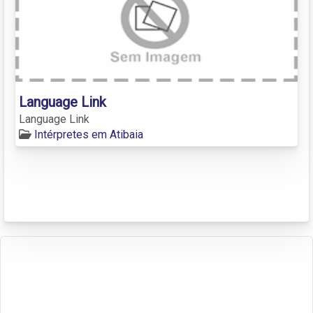
Language Link
Language Link
Intérpretes em Atibaia