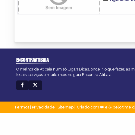
ENCONTRAATIBAIA
O melhor de Atibaia num só lugar! Dicas, onde ir, o que fazer, as
locais, serviços e muito mais no guia Encontra Atibaia.
Termos
|
Privacidade
|
Sitemap
Criado com ❤️ e ☕ pelo time d