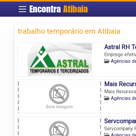
Encontra
Atibaia
trabalho temporário em Atibaia
Astral RH T
Emprego efetiv
Agências d
Mais Recu
Mais Recurso
Agências d
Servcompan
Servcompany 
Agências d