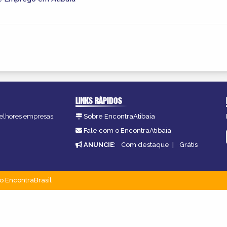
LINKS RÁPIDOS
 melhores empresas,
Sobre EncontraAtibaia
Fale com o EncontraAtibaia
ANUNCIE
:
Com destaque
|
Grátis
o EncontraBrasil