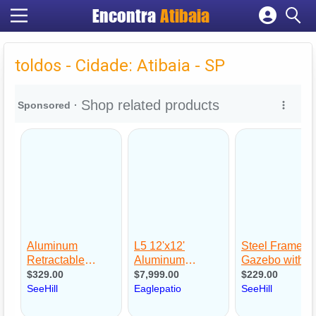
Encontra
Atibaia
Cadastrar empresa
Fazer login
toldos - Cidade: Atibaia - SP
Criar conta