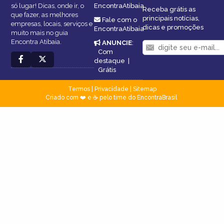
só lugar! Dicas, onde ir, o
EncontraAtibaia
Receba grátis as
que fazer, as melhores
principais notícias,
Fale com o
empresas, locais, serviços e
dicas e promoções
EncontraAtibaia
muito mais no guia
Encontra Atibaia.
ANUNCIE
:
Com
destaque
|
Grátis
Termos
|
Privacidade
|
Sitemap
Criado com ❤️ e ☕ pelo time do EncontraBrasil