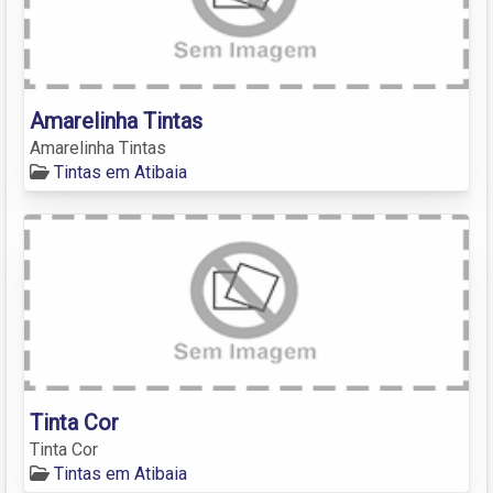
Amarelinha Tintas
Amarelinha Tintas
Tintas em Atibaia
Tinta Cor
Tinta Cor
Tintas em Atibaia