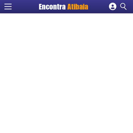
Encontra
Atibaia
Cadastrar empresa
Fazer login
Criar conta