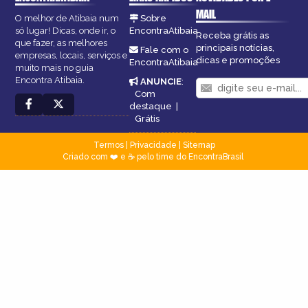
MAIL
O melhor de Atibaia num
Sobre
só lugar! Dicas, onde ir, o
EncontraAtibaia
Receba grátis as
que fazer, as melhores
principais notícias,
Fale com o
empresas, locais, serviços e
dicas e promoções
EncontraAtibaia
muito mais no guia
Encontra Atibaia.
ANUNCIE
:
Com
destaque
|
Grátis
Termos
|
Privacidade
|
Sitemap
Criado com ❤️ e ☕ pelo time do EncontraBrasil