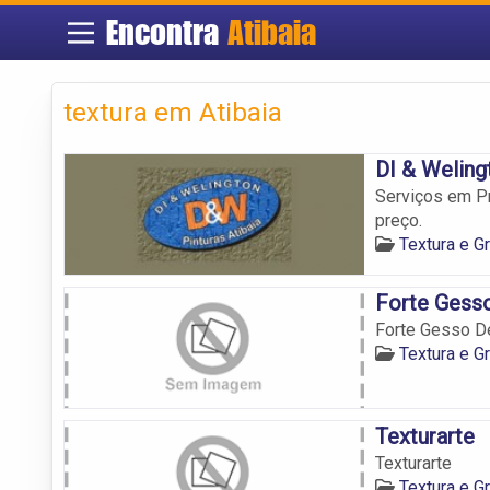
Encontra
Atibaia
textura em Atibaia
DI & Weling
Serviços em Pr
preço.
Textura e Gr
Forte Gess
Forte Gesso D
Textura e Gr
Texturarte
Texturarte
Textura e Gr