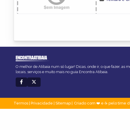
ENCONTRAATIBAIA
O melhor de Atibaia num só lugar! Dicas, onde ir, o que fazer, as
locais, serviços e muito mais no guia Encontra Atibaia.
Termos
|
Privacidade
|
Sitemap
Criado com ❤️ e ☕ pelo time d