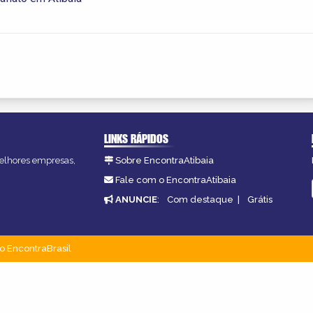
LINKS RÁPIDOS
 melhores empresas,
Sobre EncontraAtibaia
Fale com o EncontraAtibaia
ANUNCIE
:
Com destaque
|
Grátis
o EncontraBrasil