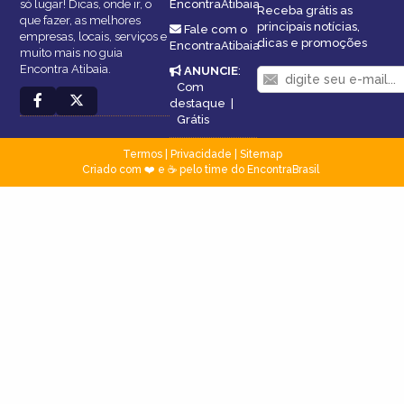
só lugar! Dicas, onde ir, o
EncontraAtibaia
Receba grátis as
que fazer, as melhores
principais notícias,
Fale com o
empresas, locais, serviços e
dicas e promoções
EncontraAtibaia
muito mais no guia
Encontra Atibaia.
ANUNCIE
:
Com
destaque
|
Grátis
Termos
|
Privacidade
|
Sitemap
Criado com ❤️ e ☕ pelo time do EncontraBrasil