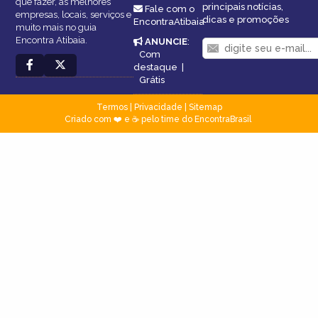
que fazer, as melhores
principais notícias,
Fale com o
empresas, locais, serviços e
dicas e promoções
EncontraAtibaia
muito mais no guia
Encontra Atibaia.
ANUNCIE
:
Com
destaque
|
Grátis
Termos
|
Privacidade
|
Sitemap
Criado com ❤️ e ☕ pelo time do EncontraBrasil