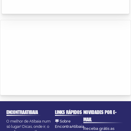
ENCONTRAATIBAIA
LINKS RÁPIDOS
NOVIDADES POR E-
MAIL
O melhor de Atibaia num
Sobre
só lugar! Dicas, onde ir, o
EncontraAtibaia
Receba grátis as