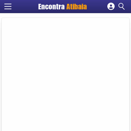
Encontra
Atibaia
Cadastrar empresa
Fazer login
Criar conta