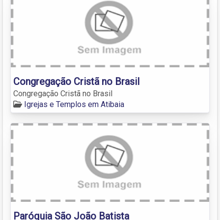
Congregação Cristã no Brasil
Congregação Cristã no Brasil
Igrejas e Templos em Atibaia
Paróquia São João Batista