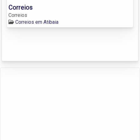
Correios
Correios
Correios em Atibaia