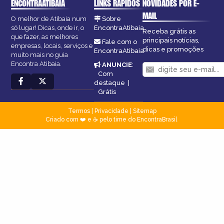
ENCONTRAATIBAIA
LINKS RÁPIDOS
NOVIDADES POR E-
MAIL
O melhor de Atibaia num
Sobre
só lugar! Dicas, onde ir, o
EncontraAtibaia
Receba grátis as
que fazer, as melhores
principais notícias,
Fale com o
empresas, locais, serviços e
dicas e promoções
EncontraAtibaia
muito mais no guia
Encontra Atibaia.
ANUNCIE
:
Com
destaque
|
Grátis
Termos
|
Privacidade
|
Sitemap
Criado com ❤️ e ☕ pelo time do EncontraBrasil