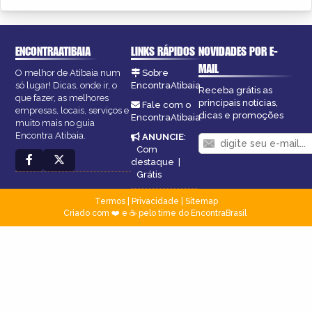
ENCONTRAATIBAIA
LINKS RÁPIDOS
NOVIDADES POR E-
MAIL
O melhor de Atibaia num
Sobre
só lugar! Dicas, onde ir, o
EncontraAtibaia
Receba grátis as
que fazer, as melhores
principais notícias,
Fale com o
empresas, locais, serviços e
dicas e promoções
EncontraAtibaia
muito mais no guia
Encontra Atibaia.
ANUNCIE
:
Com
destaque
|
Grátis
Termos
|
Privacidade
|
Sitemap
Criado com ❤️ e ☕ pelo time do EncontraBrasil