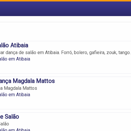
lão Atibaia
r dança de salão em Atibaia. Forró, bolero, gafieira, zouk, tango.
lão em Atibaia
Dança Magdala Mattos
ça Magdala Mattos
lão em Atibaia
e Salão
alão
lão em Atibaia