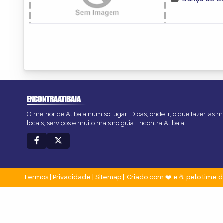
ENCONTRAATIBAIA
O melhor de Atibaia num só lugar! Dicas, onde ir, o que fazer, as
locais, serviços e muito mais no guia Encontra Atibaia.
Termos
|
Privacidade
|
Sitemap
Criado com ❤️ e ☕ pelo time d