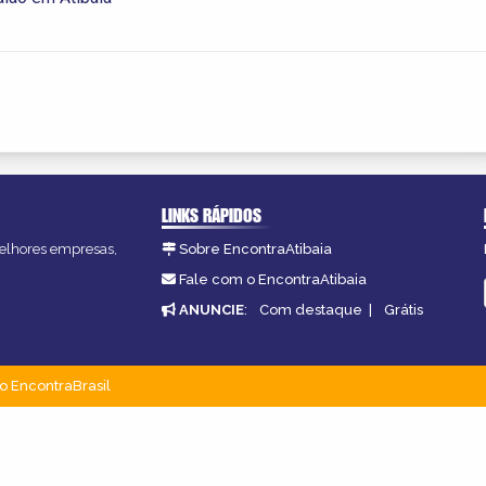
LINKS RÁPIDOS
 melhores empresas,
Sobre EncontraAtibaia
Fale com o EncontraAtibaia
ANUNCIE
:
Com destaque
|
Grátis
o EncontraBrasil