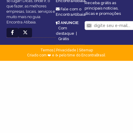
só lugar! Dicas, onde ir, o
EncontraAtibaia
Receba grátis as
que fazer, as melhores
principais notícias,
Fale com o
empresas, locais, serviços e
dicas e promoções
EncontraAtibaia
muito mais no guia
Encontra Atibaia.
ANUNCIE
:
Com
destaque
|
Grátis
Termos
|
Privacidade
|
Sitemap
Criado com ❤️ e ☕ pelo time do EncontraBrasil