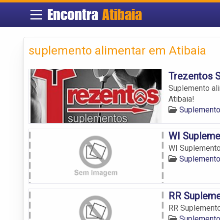
Encontra
Atibaia
suplemento alimentar em Atibaia
Trezentos 
Suplemento al
Atibaia!
Suplemento
WI Supleme
WI Suplement
Suplemento
RR Supleme
RR Suplement
Suplemento