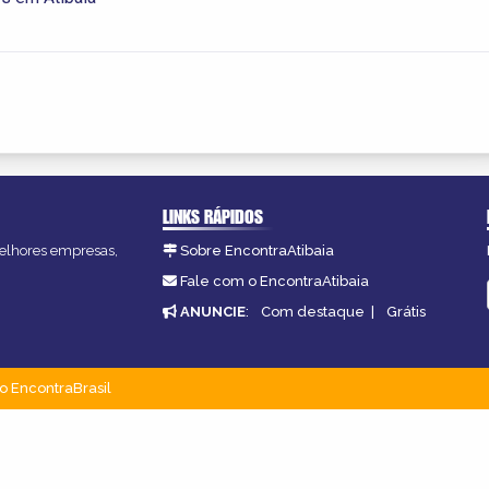
LINKS RÁPIDOS
 melhores empresas,
Sobre EncontraAtibaia
Fale com o EncontraAtibaia
ANUNCIE
:
Com destaque
|
Grátis
o EncontraBrasil