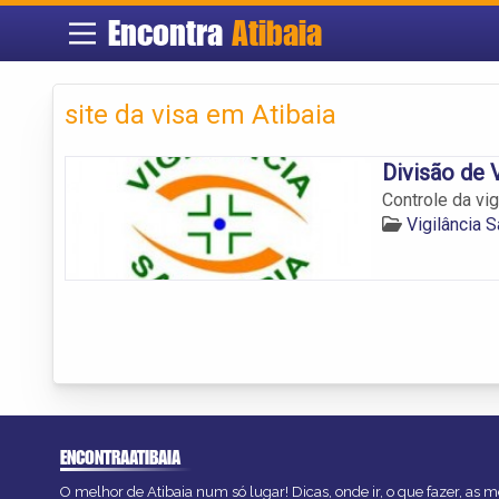
Encontra
Atibaia
site da visa em Atibaia
Divisão de V
Controle da vig
Vigilância S
ENCONTRAATIBAIA
O melhor de Atibaia num só lugar! Dicas, onde ir, o que fazer, as