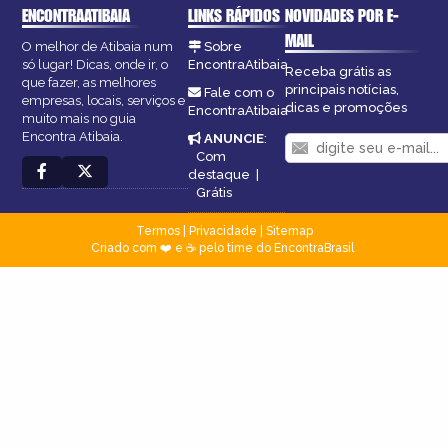
ENCONTRAATIBAIA
LINKS RÁPIDOS
NOVIDADES POR E-
MAIL
O melhor de Atibaia num
Sobre
só lugar! Dicas, onde ir, o
EncontraAtibaia
Receba grátis as
que fazer, as melhores
principais notícias,
Fale com o
empresas, locais, serviços e
dicas e promoções
EncontraAtibaia
muito mais no guia
Encontra Atibaia.
ANUNCIE
:
Com
destaque
|
Grátis
Termos
|
Privacidade
|
Sitemap
Criado com ❤️ e ☕ pelo time do EncontraBrasil