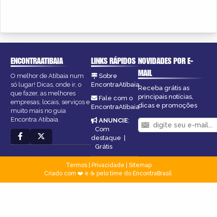
ENCONTRAATIBAIA
LINKS RÁPIDOS
NOVIDADES POR E-
MAIL
O melhor de Atibaia num
Sobre
só lugar! Dicas, onde ir, o
EncontraAtibaia
Receba grátis as
que fazer, as melhores
principais notícias,
Fale com o
empresas, locais, serviços e
dicas e promoções
EncontraAtibaia
muito mais no guia
Encontra Atibaia.
ANUNCIE
:
Com
destaque
|
Grátis
Termos
|
Privacidade
|
Sitemap
Criado com ❤️ e ☕ pelo time do EncontraBrasil