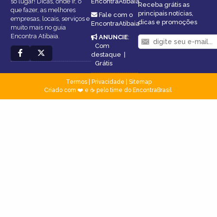
só lugar! Dicas, onde ir, o
EncontraAtibaia
Receba grátis as
que fazer, as melhores
principais notícias,
Fale com o
empresas, locais, serviços e
dicas e promoções
EncontraAtibaia
muito mais no guia
Encontra Atibaia.
ANUNCIE
:
Com
destaque
|
Grátis
Termos
|
Privacidade
|
Sitemap
Criado com ❤️ e ☕ pelo time do EncontraBrasil