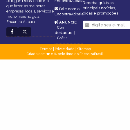
só lugar! Dicas, onde ir, o
EncontraAtibaia
Receba grátis as
que fazer, as melhores
principais notícias,
Fale com o
empresas, locais, serviços e
dicas e promoções
EncontraAtibaia
muito mais no guia
Encontra Atibaia.
ANUNCIE
:
Com
destaque
|
Grátis
Termos
|
Privacidade
|
Sitemap
Criado com ❤️ e ☕ pelo time do EncontraBrasil