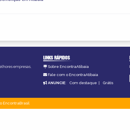
LINKS RÁPIDOS
 melhores empresas,
Sobre EncontraAtibaia
Fale com o EncontraAtibaia
ANUNCIE
:
Com destaque
|
Grátis
o EncontraBrasil