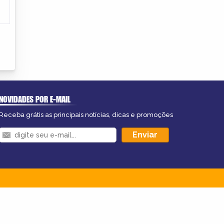
NOVIDADES POR E-MAIL
Receba grátis as principais notícias, dicas e promoções